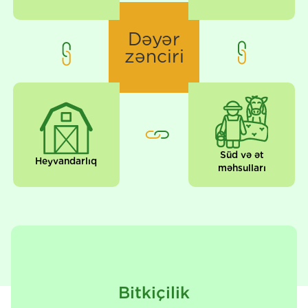
Dəyər
zənciri
Süd və ət
Heyvandarlıq
məhsulları
Bitkiçilik