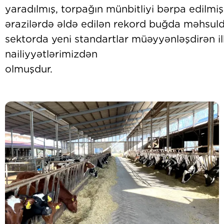
yaradılmış, torpağın münbitliyi bərpa edilmişd
ərazilərdə əldə edilən rekord buğda məhsulda
sektorda yeni standartlar müəyyənləşdirən i
nailiyyətlərimizdən
olmuşd