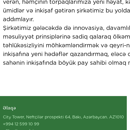
verən, həmçinin torpaqlarımıza yeni həyat, k
ümidlər və inkişaf gətirən şirkətimiz bu yold
addımla
Şirkətimiz gələcəkdə də innovasiya, davamlıl
məsuliyyət prinsiplərinə sadiq qalaraq ölkəm
təhlükəsizliyini möhkəmləndirmək və qeyri-n
inkişafına yeni hədəflər qazandırmaq, eləcə d
sahənin inkişafında böyük pay sahibi olmaq n
Əlaqə
City Tower, Neftçilər prospekti 64, Bakı, Azərbaycan. AZ1010
+994 12 599 10 99