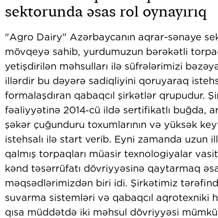
sektorunda əsas rol oynayırıq
"Agro Dairy" Azərbaycanın aqrar-sənaye sek
mövqeyə sahib, yurdumuzun bərəkətli torpa
yetişdirilən məhsulları ilə süfrələrimizi bəzə
illərdir bu dəyərə sadiqliyini qoruyaraq istehs
formalaşdıran qabaqcıl şirkətlər qrupudur. Şir
fəaliyyətinə 2014‑cü ildə sertifikatlı buğda, a
şəkər çuğunduru toxumlarının və yüksək keyfi
istehsalı ilə start verib. Eyni zamanda uzun ill
qalmış torpaqları müasir texnologiyalar vasi
kənd təsərrüfatı dövriyyəsinə qaytarmaq əsas
məqsədlərimizdən biri idi. Şirkətimiz tərəfin
suvarma sistemləri və qabaqcıl aqrotexniki h
qısa müddətdə iki məhsul dövriyyəsi mümkü