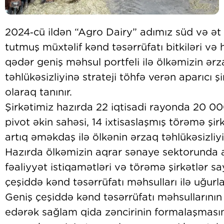
2024‑cü ildən “Agro Dairy” adımız süd və ət
tutmuş müxtəlif kənd təsərrüfatı bitkiləri v
qədər geniş məhsul portfeli ilə ölkəmizin ər
təhlükəsizliyinə strateji töhfə verən aparıcı ş
olaraq tanınır.
Şirkətimiz hazırda 22 iqtisadi rayonda 20 0
pivot əkin sahəsi, 14 ixtisaslaşmış törəmə ş
artıq əməkdaş ilə ölkənin ərzaq təhlükəsizliy
Hazırda ölkəmizin aqrar sənaye sektorunda 
fəaliyyət istiqamətləri və törəmə şirkətlər s
çeşiddə kənd təsərrüfatı məhsulları ilə uğurl
Geniş çeşiddə kənd təsərrüfatı məhsullarının 
edərək sağlam qida zəncirinin formalaşması