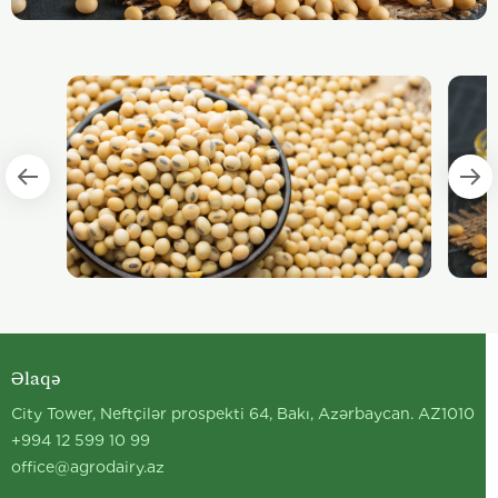
Əlaqə
City Tower, Neftçilər prospekti 64, Bakı, Azərbaycan. AZ1010
+994 12 599 10 99
office@agrodairy.az