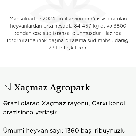
Məhsuldarlıq: 2024-cü il ərzində müəssisədə olan
heyvanlardan orta hesabla 84 457 kg ət və 3800
tondan cox süd istehsal olunmuşdur. Hazırda
təsərrüfatda inək başına ortalama süd məhsuldarlığı
27 litr təşkil edir.
Xaçmaz Agropark
Ərazi olaraq Xaçmaz rayonu, Çarxı kəndi
ərazisində yerləşir.
Ümumi heyvan sayı: 1360 baş iribuynuzlu