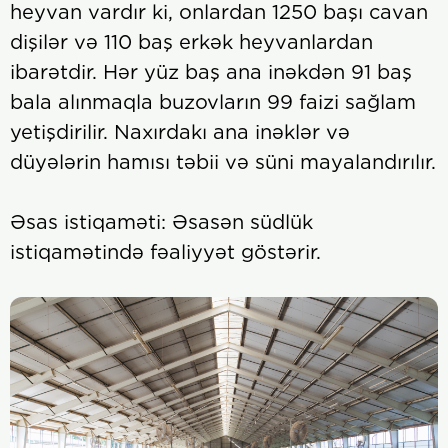
heyvan vardır ki, onlardan 1250 başı cavan
dişilər və 110 baş erkək heyvanlardan
ibarətdir. Hər yüz baş ana inəkdən 91 baş
bala alınmaqla buzovların 99 faizi sağlam
yetişdirilir. Naxırdakı ana inəklər və
düyələrin hamısı təbii və süni mayalandırılır.
Əsas istiqaməti: Əsasən südlük
istiqamətində fəaliyyət göstərir.